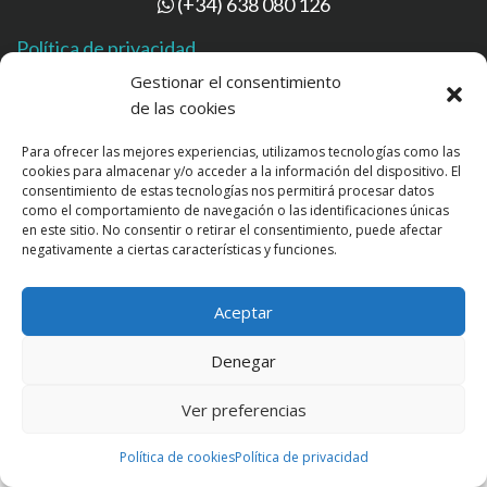
(+34) 638 080 126
Política de privacidad
Gestionar el consentimiento
Política de cookies
de las cookies
Para ofrecer las mejores experiencias, utilizamos tecnologías como las
cookies para almacenar y/o acceder a la información del dispositivo. El
consentimiento de estas tecnologías nos permitirá procesar datos
Copyright © 2017 Clínica Acosta S.L. All rights reserved.
como el comportamiento de navegación o las identificaciones únicas
Creado con
por
en este sitio. No consentir o retirar el consentimiento, puede afectar
negativamente a ciertas características y funciones.
Aceptar
Denegar
Ver preferencias
Política de cookies
Política de privacidad