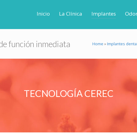
Inicio
La Clínica
Implantes
Odon
 de función inmediata
Home
»
Implantes denta
TECNOLOGÍA CEREC