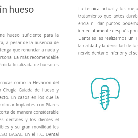
sin hueso
La técnica actual y los mej
tratamiento que antes durab
encía ni dar puntos podem
inmediatamente después poner
ne hueso suficiente para la
Dentales les realizamos un 
ta, a pesar de la ausencia de
la calidad y la densidad de l
 tenga que renunciar a nada y
nervio dentario inferior y el s
 persona. La más recomendable
érdida localizada de hueso es
écnicas como la Elevación del
la Cirugía Guiada de Hueso y
fecto. En casos en los que la
colocar Implantes con Pilares
acorta de manera considerable
s dentales y los dientes el
ibles y su gran movilidad les
ESO BASAL. En el T.C. Dental