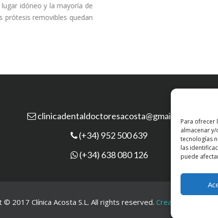
 lugar idóneo y la mayoría de
as prótesis removibles quedan
clinicadentaldoctoresacosta@gmail.com
P
Para ofrecer 
almacenar y/o
(+34) 952 500 639
P
tecnologías 
las identifica
(+34) 638 080 126
puede afectar
Ac
 © 2017 Clínica Acosta S.L. All rights reserved.
Creado con
po