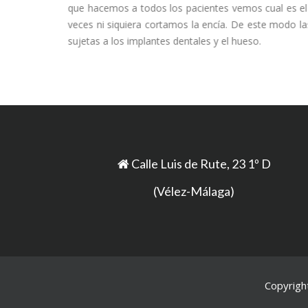
que hacemos a todos los pacientes vemos cual es el
veces ni siquiera cortamos la encía. De este modo l
sujetas a los implantes dentales y el hueso.
Calle Luis de Rute, 23 1º D
(Vélez-Málaga)
Copyright