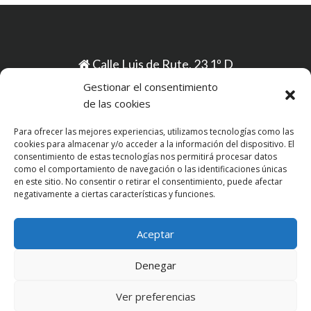
Calle Luis de Rute, 23 1º D
Gestionar el consentimiento
(Vélez-Málaga)
de las cookies
clinicadentaldoctoresacosta@gmail.com
Para ofrecer las mejores experiencias, utilizamos tecnologías como las
cookies para almacenar y/o acceder a la información del dispositivo. El
(+34) 952 500 639
consentimiento de estas tecnologías nos permitirá procesar datos
como el comportamiento de navegación o las identificaciones únicas
(+34) 638 080 126
en este sitio. No consentir o retirar el consentimiento, puede afectar
negativamente a ciertas características y funciones.
Política de privacidad
Política de cookies
Aceptar
Denegar
Ver preferencias
Copyright © 2017 Clínica Acosta S.L. All rights reserved.